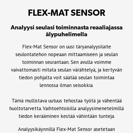
FLEX-MAT SENSOR
Analyysi seulasi toiminnasta reaaliajassa
älypuhelimella
Flex-Mat Sensor on uusi täryanalyysilaite
seulontatehon nopeaan mittaamiseen ja seulan
toiminnan seurantaan.
Sen avulla voimme
vaivattomasti mitata seulan värähtelyä, ja kertyvän
tiedon pohjalta voit säätää seulan toimintaa
lennossa ilman seisokkia.
Tämä mullistava uutuus tehostaa työtä ja vähentää
huoltotarvetta. Vaihtoehtoisilla analyysimenetelmillä
tiedon kerääminen kestää vähintään tunteja.
Analyysikäynnillä Flex-Mat Sensor asetetaan